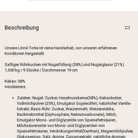
Beschreibung
Unsere Linné Torte ist reine Handarbeit, von unseren erfahrenen
Konditoren hergestellt.
Saftiger Rührkuchen mit Nugatfüllung (28%) und Nugatglasur (21%)
1,300 kg / 9 Stücke / Durchmesser 19 cm
Kakao: 38%
mindestens
Zutaten: Nugat: Zucker, Haselnusskerne(38%); Kakaobutter,
Vollmilchpulver (25%), Emulgator Sojalecithin, natürlicher Vanille-
Extrakt; Basis-Rühr: Zucker, Weizenmehl, Weizenstärke,
Backtriebmittel (Diphosphate, Natriumcarbonate), Milch,
Emulgator Mono- und Diglyceride von Speisefettsäuren,
Milchsäurerester von Mono- und Diglyceriden von
Speisefettsäuren, Verdickungsmittel(Xanthan), Magermilchpulver,
Glukosesirup, Salz, Aroma, Curcumextrakt, natürliche Aromen,