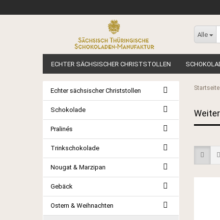
Alle
ECHTER SÄCHSISCHER CHRISTSTOLLEN
SCHOKOLA
ANLÄSSE UND FEIERLICHKEITEN
KÖSTLICHKEITEN I
Startseite
Echter sächsischer Christstollen
Schokolade
Weiter
Pralinés
Trinkschokolade
Nougat & Marzipan
Gebäck
Ostern & Weihnachten