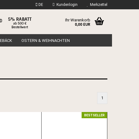
DE
Kundenlogin
Merkzettel
Ihr Warenkorb
0,00 EUR
ail
EBÄCK
OSTERN & WEIHNACHTEN
swort
 erstellen
1
ort vergessen?
BESTSELLER