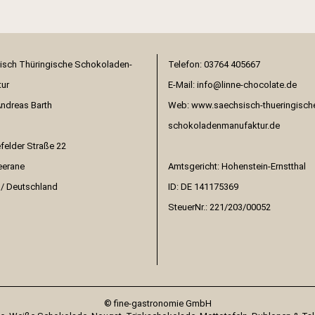
Telefon: 03764 405667
E-Mail:
info@linne-chocolate.de
Andreas Barth
Web:
www.saechsisch-thueringisch
schokoladenmanufaktur.de
elder Straße 22
eerane
Amtsgericht: Hohenstein-Ernstthal
/ Deutschland
ID: DE 141175369
SteuerNr.: 221/203/00052
© fine-gastronomie GmbH