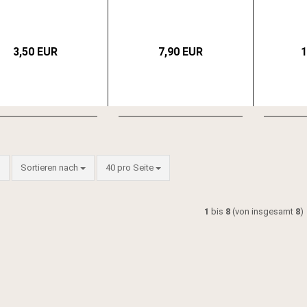
3,50 EUR
7,90 EUR
1
Sortieren nach
pro Seite
Sortieren nach
40 pro Seite
1
bis
8
(von insgesamt
8
)