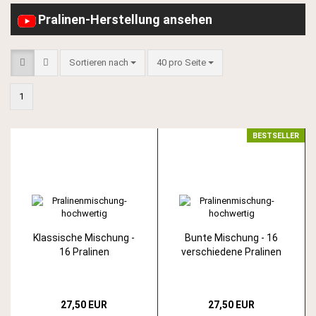
Pralinen-Herstellung ansehen
Sortieren nach
pro Seite
Sortieren nach
40 pro Seite
1
BESTSELLER
Klassische Mischung -
Bunte Mischung - 16
16 Pralinen
verschiedene Pralinen
27,50 EUR
27,50 EUR