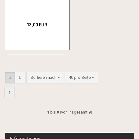
13,00 EUR
Sortieren nach
pro Seite
Sortieren nach
40 pro Seite
1
1
bis
9
(von insgesamt
9
)
Informationen