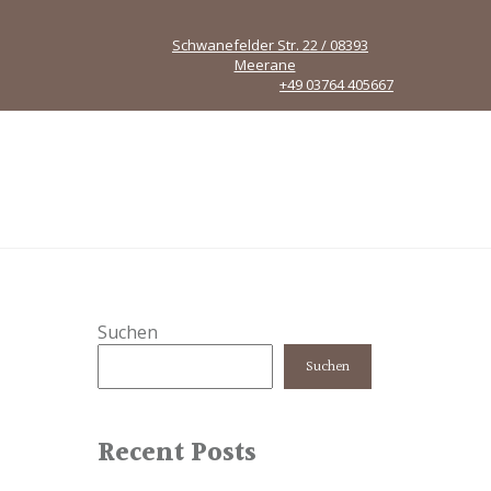
Schwanefelder Str. 22 / 08393
Meerane
+49 03764 405667
Suchen
Suchen
Recent Posts